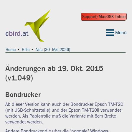
Support/MacOSX Tahoe
 geeignet?
c
bird
.at
Menü
Home
Hilfe
Neu (30. Mai 2026)
Änderungen ab 19. Okt. 2015
(v1.049)
Bondrucker
Ab dieser Version kann auch der Bondrucker Epson TM-T20
(mit USB-Schnittstelle) und der Epson TM-T20ii verwendet
werden. Als Papierrolle muß die Variante mit 8cm Breite
verwendet werden.
Andere Bondrucker die über die "normale" Windows-