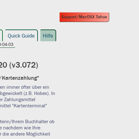
Support/MacOSX Tahoe
Quick Guide
Hilfe
-04-03
20 (v3.072)
l/Kartenzahlung"
n immer öfter über ein
bgewickelt (z.B. Hobex). In
er Zahlungsmittel
ittel "Kartenterminal"
terin/Ihrem Buchhalter ob
Je nachdem wie Ihre
r die andere Möglichkeit