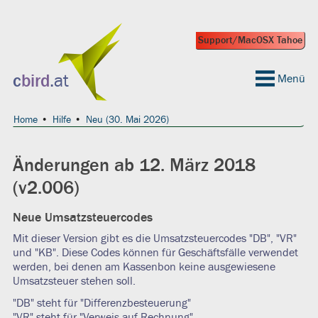
Support/MacOSX Tahoe
 geeignet?
c
bird
.at
Menü
Home
Hilfe
Neu (30. Mai 2026)
Änderungen ab 12. März 2018
(v2.006)
Neue Umsatzsteuercodes
Mit dieser Version gibt es die Umsatzsteuercodes "DB", "VR"
und "KB". Diese Codes können für Geschäftsfälle verwendet
werden, bei denen am Kassenbon keine ausgewiesene
Umsatzsteuer stehen soll.
"DB" steht für "Differenzbesteuerung"
"VR" steht für "Verweis auf Rechnung"