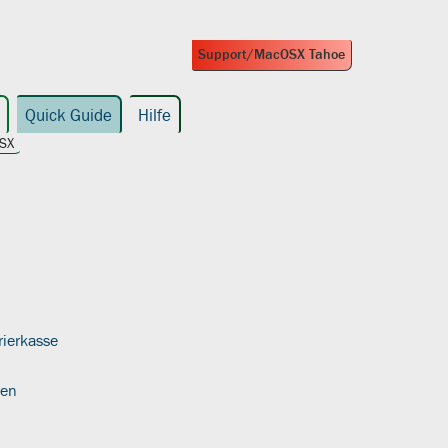
Support/MacOSX Tahoe
Quick Guide
Hilfe
OSX
rierkasse
ren