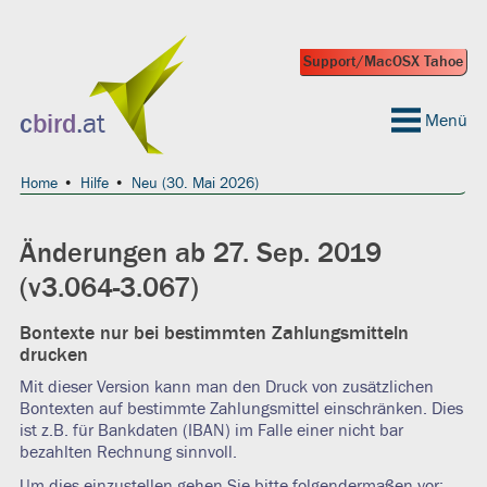
Support/MacOSX Tahoe
 geeignet?
c
bird
.at
Menü
Home
Hilfe
Neu (30. Mai 2026)
Änderungen ab 27. Sep. 2019
(v3.064-3.067)
Bontexte nur bei bestimmten Zahlungsmitteln
drucken
Mit dieser Version kann man den Druck von zusätzlichen
Bontexten auf bestimmte Zahlungsmittel einschränken. Dies
ist z.B. für Bankdaten (IBAN) im Falle einer nicht bar
bezahlten Rechnung sinnvoll.
Um dies einzustellen gehen Sie bitte folgendermaßen vor: