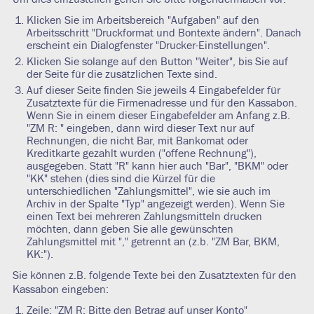
Klicken Sie im Arbeitsbereich "Aufgaben" auf den
Arbeitsschritt "Druckformat und Bontexte ändern". Danach
erscheint ein Dialogfenster "Drucker-Einstellungen".
Klicken Sie solange auf den Button "Weiter", bis Sie auf
der Seite für die zusätzlichen Texte sind.
Auf dieser Seite finden Sie jeweils 4 Eingabefelder für
Zusatztexte für die Firmenadresse und für den Kassabon.
Wenn Sie in einem dieser Eingabefelder am Anfang z.B.
"ZM R: " eingeben, dann wird dieser Text nur auf
Rechnungen, die nicht Bar, mit Bankomat oder
Kreditkarte gezahlt wurden ("offene Rechnung"),
ausgegeben. Statt "R" kann hier auch "Bar", "BKM" oder
"KK" stehen (dies sind die Kürzel für die
unterschiedlichen "Zahlungsmittel", wie sie auch im
Archiv in der Spalte "Typ" angezeigt werden). Wenn Sie
einen Text bei mehreren Zahlungsmitteln drucken
möchten, dann geben Sie alle gewünschten
Zahlungsmittel mit "," getrennt an (z.b. "ZM Bar, BKM,
KK:").
Sie können z.B. folgende Texte bei den Zusatztexten für den
Kassabon eingeben:
Zeile: "ZM R: Bitte den Betrag auf unser Konto"